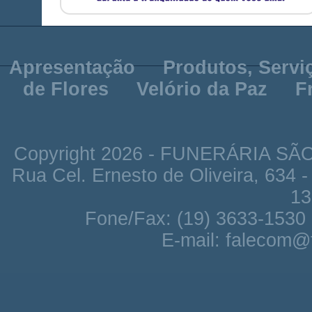
Apresentação
Produtos, Servi
de Flores
Velório da Paz
F
Copyright 2026 - FUNERÁRIA SÃO 
Rua Cel. Ernesto de Oliveira, 634 
13
Fone/Fax: (19) 3633-1530 
E-mail:
falecom@f