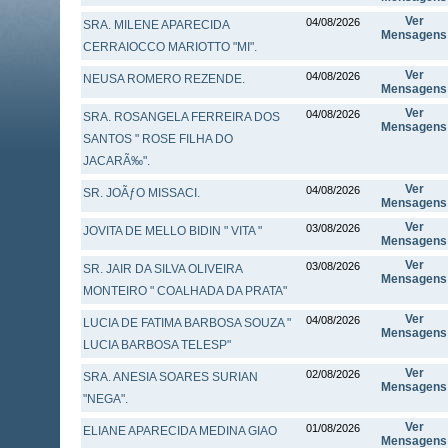
Ver
04/08/2026
SRA. MILENE APARECIDA
Mensagens
CERRAIOCCO MARIOTTO "MI".
Ver
04/08/2026
NEUSA ROMERO REZENDE.
Mensagens
Ver
04/08/2026
SRA. ROSANGELA FERREIRA DOS
Mensagens
SANTOS " ROSE FILHA DO
JACARÃ‰".
Ver
04/08/2026
SR. JOÃƒO MISSACI.
Mensagens
Ver
03/08/2026
JOVITA DE MELLO BIDIN " VITA "
Mensagens
Ver
03/08/2026
SR. JAIR DA SILVA OLIVEIRA
Mensagens
MONTEIRO " COALHADA DA PRATA"
Ver
04/08/2026
LUCIA DE FATIMA BARBOSA SOUZA "
Mensagens
LUCIA BARBOSA TELESP"
Ver
02/08/2026
SRA. ANESIA SOARES SURIAN
Mensagens
"NEGA".
Ver
01/08/2026
ELIANE APARECIDA MEDINA GIAO
Mensagens