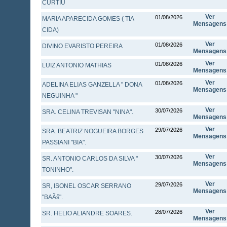
CURTIU
Ver
01/08/2026
MARIA APARECIDA GOMES ( TIA
Mensagens
CIDA)
Ver
01/08/2026
DIVINO EVARISTO PEREIRA
Mensagens
Ver
01/08/2026
LUIZ ANTONIO MATHIAS
Mensagens
Ver
01/08/2026
ADELINA ELIAS GANZELLA " DONA
Mensagens
NEGUINHA "
Ver
30/07/2026
SRA. CELINA TREVISAN "NINA".
Mensagens
Ver
29/07/2026
SRA. BEATRIZ NOGUEIRA BORGES
Mensagens
PASSIANI "BIA".
Ver
30/07/2026
SR. ANTONIO CARLOS DA SILVA "
Mensagens
TONINHO".
Ver
29/07/2026
SR, ISONEL OSCAR SERRANO
Mensagens
"BAÃš".
Ver
28/07/2026
SR. HELIO ALIANDRE SOARES.
Mensagens