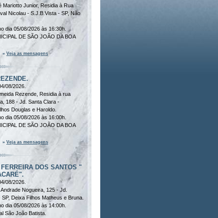
Mariotto Junior, Residia à Rua
rval Nicolau - S.J.B.Vista - SP, Não
o dia 05/08/2026 às 16:30h.
NICIPAL DE SÃO JOÃO DA BOA
»
Veja as mensagens
EZENDE.
04/08/2026.
Almeida Rezende, Residia à rua
a, 188 - Jd. Santa Clara -
ilhos Douglas e Haroldo.
o dia 05/08/2026 às 16:00h.
NICIPAL DE SÃO JOÃO DA BOA
»
Veja as mensagens
 FERREIRA DOS SANTOS "
ACARÉ".
04/08/2026.
 Andrade Nogueira, 125 - Jd.
- SP, Deixa Filhos Matheus e Bruna.
o dia 05/08/2026 às 14:00h.
al São João Batista.