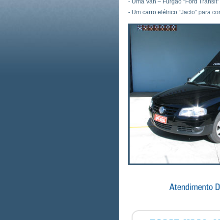
- Uma Van – Furgão “Ford Transit”
- Um carro elétrico “Jacto” para cor