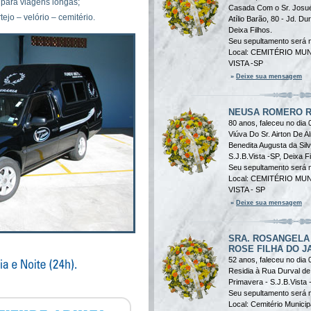
 para viagens longas;
Casada Com o Sr. Josué 
tejo – velório – cemitério.
Atílio Barão, 80 - Jd. Du
Deixa Filhos.
Seu sepultamento será n
Local: CEMITÉRIO MU
VISTA -SP
»
Deixe sua mensagem
NEUSA ROMERO R
80 anos, faleceu no dia 
Viúva Do Sr. Airton De 
Benedita Augusta da Silv
S.J.B.Vista -SP, Deixa F
Seu sepultamento será n
Local: CEMITÉRIO MU
VISTA - SP
»
Deixe sua mensagem
SRA. ROSANGELA
ROSE FILHA DO J
2/7
52 anos, faleceu no dia 
Residia à Rua Durval de
Primavera - S.J.B.Vista 
Seu sepultamento será n
Local: Cemitério Municip