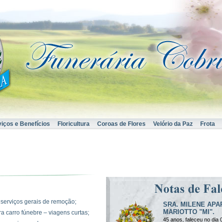
viços e Benefícios
Floricultura
Coroas de Flores
Velório da Paz
Frota
 serviços gerais de remoção;
SRA. MILENE AP
MARIOTTO "MI".
a carro fúnebre – viagens curtas;
45 anos, faleceu no dia 